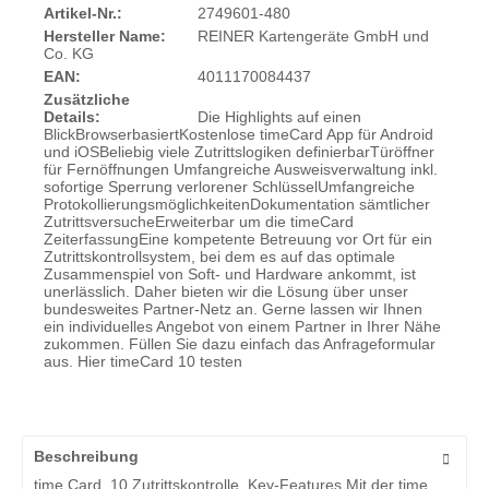
Artikel-Nr.:
2749601-480
Hersteller Name:
REINER Kartengeräte GmbH und
Co. KG
EAN:
4011170084437
Zusätzliche
Details:
Die Highlights auf einen
BlickBrowserbasiertKostenlose timeCard App für Android
und iOSBeliebig viele Zutrittslogiken definierbarTüröffner
für Fernöffnungen Umfangreiche Ausweisverwaltung inkl.
sofortige Sperrung verlorener SchlüsselUmfangreiche
ProtokollierungsmöglichkeitenDokumentation sämtlicher
ZutrittsversucheErweiterbar um die timeCard
ZeiterfassungEine kompetente Betreuung vor Ort für ein
Zutrittskontrollsystem, bei dem es auf das optimale
Zusammenspiel von Soft- und Hardware ankommt, ist
unerlässlich. Daher bieten wir die Lösung über unser
bundesweites Partner-Netz an. Gerne lassen wir Ihnen
ein individuelles Angebot von einem Partner in Ihrer Nähe
zukommen. Füllen Sie dazu einfach das Anfrageformular
aus. Hier timeCard 10 testen
Beschreibung
time Card 10 Zutrittskontrolle Key-Features Mit der time