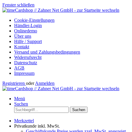
Fenster schließen
Cookie-Einstellungen
Händler-Login
Onlinedemo
Über uns
Hilfe / Support
Kontakt
Versand und Zahlungsbedingungen
Widerrufsrecht
Datenschutz
AGB
Impressum
Registrieren
oder
Anmelden
Menü
Suchen
Suchen
Merkzettel
Privatkunde
inkl. MwSt.
Geschäftskunde
Preise werden zzgl. MwSt. angezeigt